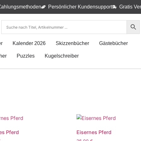
Zahlungsmethoden
Persönlicher Kundensupport
Gratis Ve
r
Kalender 2026
Skizzenbücher
Gästebücher
her
Puzzles
Kugelschreiber
es Pferd
Eisernes Pferd