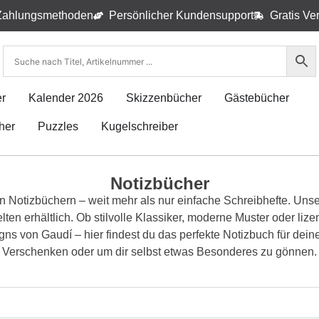
Zahlungsmethoden
Persönlicher Kundensupport
Gratis Ve
r
Kalender 2026
Skizzenbücher
Gästebücher
her
Puzzles
Kugelschreiber
Notizbücher
otizbüchern – weit mehr als nur einfache Schreibhefte. Unse
en erhältlich. Ob stilvolle Klassiker, moderne Muster oder lize
igns von Gaudí – hier findest du das perfekte Notizbuch für dei
Verschenken oder um dir selbst etwas Besonderes zu gönnen.