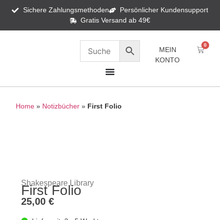
Sichere Zahlungsmethoden
Persönlicher Kundensupport
Gratis Versand ab 49€
0
MEIN
KONTO
Home
»
Notizbücher
»
First Folio
Shakespeare Library
First Folio
25,00
€