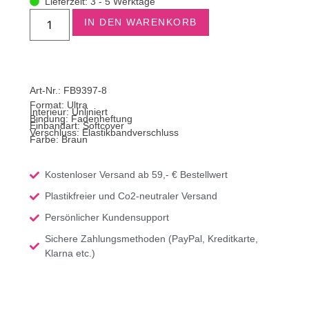
Lieferzeit: 3 - 5 Werktage
IN DEN WARENKORB
Art-Nr.: FB9397-8
Format:
Ultra
Interieur: Unliniert
Bindung: Fadenheftung
Einbandart: Softcover
Verschluss: Elastikbandverschluss
Farbe: Braun
Kostenloser Versand ab 59,- € Bestellwert
Plastikfreier und Co2-neutraler Versand
Persönlicher Kundensupport
Sichere Zahlungsmethoden (PayPal, Kreditkarte,
Klarna etc.)