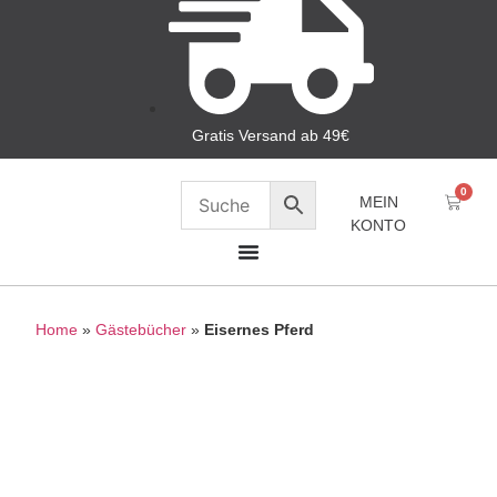
Gratis Versand ab 49€
0
MEIN
KONTO
Home
»
Gästebücher
»
Eisernes Pferd