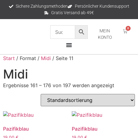
Sichere Zahlungsmethoden
Persönlicher Kundensupport
Gratis Versand ab 49€
0
MEIN
KONTO
Start
/ Format /
Midi
/ Seite 11
Midi
Ergebnisse 161 – 176 von 197 werden angezeigt
Pazifikblau
Pazifikblau
19,00
€
19,00
€