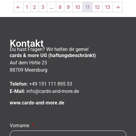
←
1
2
3
…
8
9
10
11
12
13
→
Kontakt
Du hast Fragen? Wir helfen dir gerne!
cards & more UG (haftungsbeschränkt)
Auf dem Hirtle 25
88709 Meersburg
Telefon:
+49 151 111 895 53
E-Mail:
info@cards-and-more.de
www.cards-and-more.de
Vorname