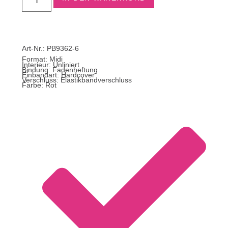
Art-Nr.: PB9362-6
Format:
Midi
Interieur: Unliniert
Bindung: Fadenheftung
Einbandart: Hardcover
Verschluss: Elastikbandverschluss
Farbe: Rot