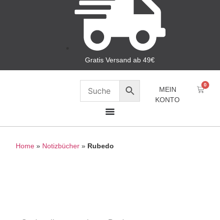
Gratis Versand ab 49€
0
MEIN
KONTO
Home
»
Notizbücher
»
Rubedo