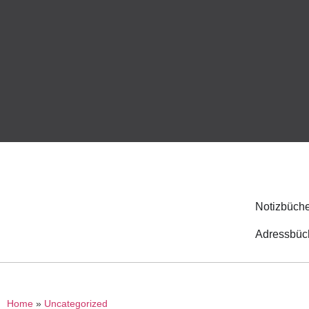
Notizbüche
Adressbüc
Home
»
Uncategorized