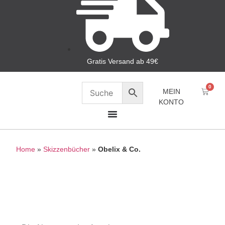
Gratis Versand ab 49€
0
MEIN
KONTO
Home
»
Skizzenbücher
»
Obelix & Co.