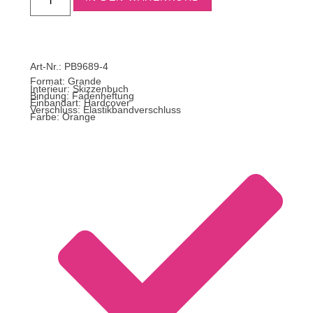
Art-Nr.: PB9689-4
Format:
Grande
Interieur: Skizzenbuch
Bindung: Fadenheftung
Einbandart: Hardcover
Verschluss: Elastikbandverschluss
Farbe: Orange