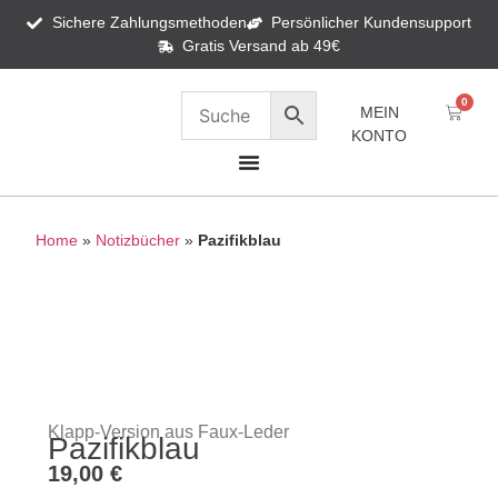
Sichere Zahlungsmethoden
Persönlicher Kundensupport
Gratis Versand ab 49€
0
MEIN
KONTO
Home
»
Notizbücher
»
Pazifikblau
Klapp-Version aus Faux-Leder
Pazifikblau
19,00
€