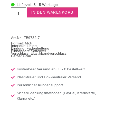
Lieferzeit: 3 - 5 Werktage
IN DEN WARENKORB
Art-Nr.: FB9732-7
Format:
Midi
Interieur: Liniert
Bindung: Fadenheftung
Einbandart: Softcover
Verschluss: Elastikbandverschluss
Farbe: Grün
Kostenloser Versand ab 59,- € Bestellwert
Plastikfreier und Co2-neutraler Versand
Persönlicher Kundensupport
Sichere Zahlungsmethoden (PayPal, Kreditkarte,
Klarna etc.)