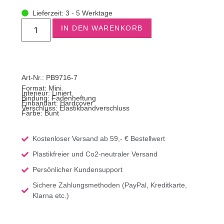
Lieferzeit: 3 - 5 Werktage
IN DEN WARENKORB
Art-Nr.: PB9716-7
Format:
Mini
Interieur: Liniert
Bindung: Fadenheftung
Einbandart: Hardcover
Verschluss: Elastikbandverschluss
Farbe: Bunt
Kostenloser Versand ab 59,- € Bestellwert
Plastikfreier und Co2-neutraler Versand
Persönlicher Kundensupport
Sichere Zahlungsmethoden (PayPal, Kreditkarte,
Klarna etc.)