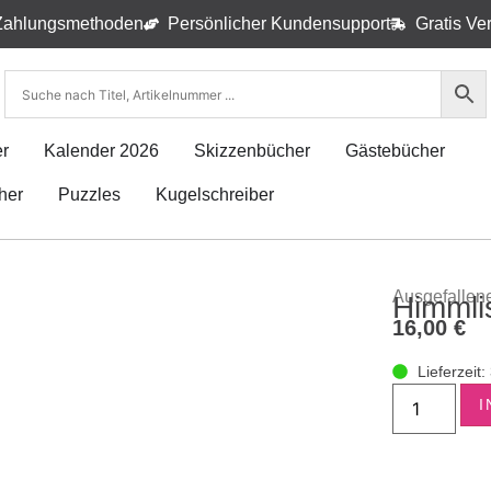
Zahlungsmethoden
Persönlicher Kundensupport
Gratis Ve
r
Kalender 2026
Skizzenbücher
Gästebücher
her
Puzzles
Kugelschreiber
Ausgefallen
Himmli
16,00
€
Lieferzeit
I