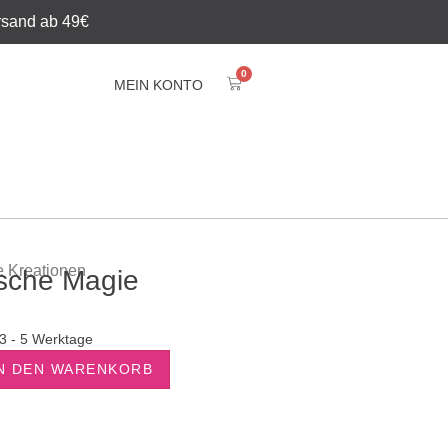
rsand ab 49€
0
MEIN KONTO
e Kreationen
sche Magie
: 3 - 5 Werktage
N DEN WARENKORB