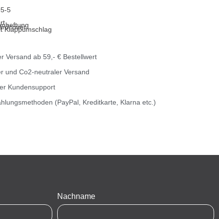
95-5
rt
enheftung
ardcover
it Klappumschlag
r Versand ab 59,- € Bestellwert
ier und Co2-neutraler Versand
her Kundensupport
hlungsmethoden (PayPal, Kreditkarte, Klarna etc.)
Nachname