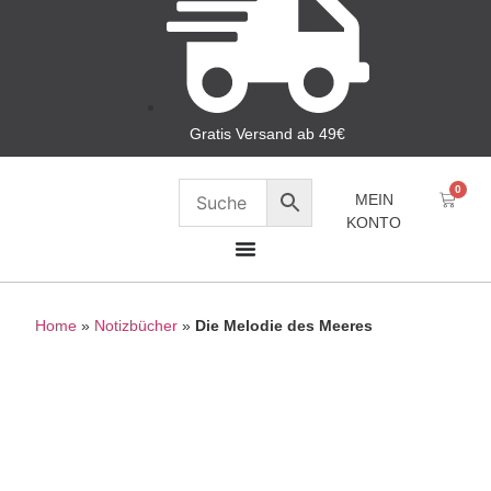
Gratis Versand ab 49€
0
MEIN
KONTO
Home
»
Notizbücher
»
Die Melodie des Meeres