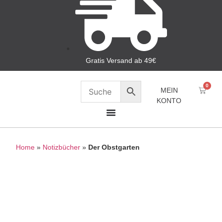
Gratis Versand ab 49€
0
MEIN
KONTO
Home
»
Notizbücher
»
Der Obstgarten