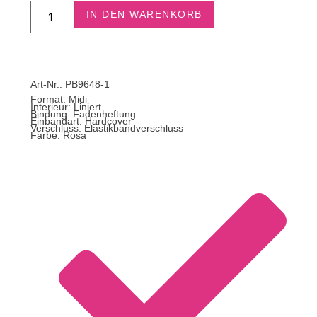
IN DEN WARENKORB
Art-Nr.: PB9648-1
Format:
Midi
Interieur: Liniert
Bindung: Fadenheftung
Einbandart: Hardcover
Verschluss: Elastikbandverschluss
Farbe: Rosa