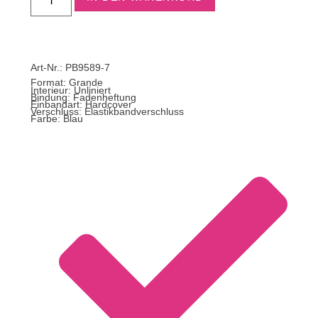
Art-Nr.: PB9589-7
Format:
Grande
Interieur: Unliniert
Bindung: Fadenheftung
Einbandart: Hardcover
Verschluss: Elastikbandverschluss
Farbe: Blau