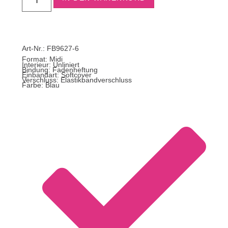
Art-Nr.: FB9627-6
Format:
Midi
Interieur: Unliniert
Bindung: Fadenheftung
Einbandart: Softcover
Verschluss: Elastikbandverschluss
Farbe: Blau