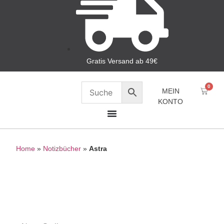
Gratis Versand ab 49€
0
MEIN
KONTO
Home
»
Notizbücher
»
Astra