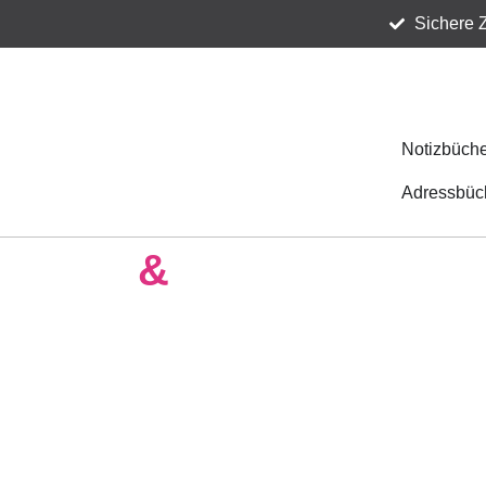
Sichere 
Notizbüche
Adressbüc
cards
&
more – Exklusi
Stilbewusste
Finde dein perfektes Notizbuch, entdecke stilvol