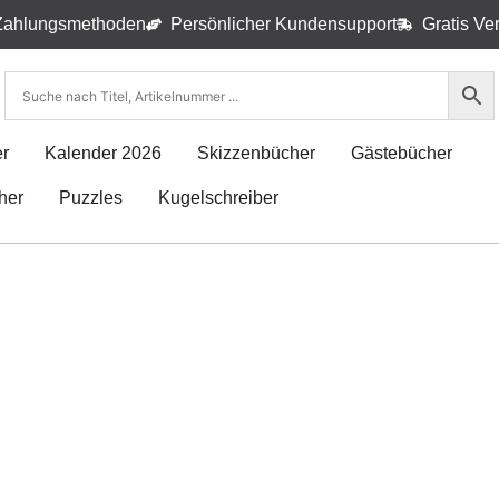
Zahlungsmethoden
Persönlicher Kundensupport
Gratis Ve
r
Kalender 2026
Skizzenbücher
Gästebücher
her
Puzzles
Kugelschreiber
ve Notizbücher & Schre
le Kollektionen & Geschenkideen.